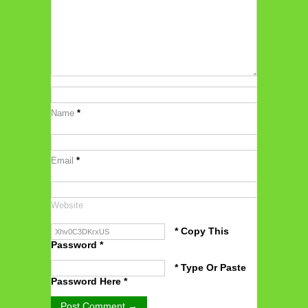
Name
*
Email
*
Website
* Copy This
Password *
* Type Or Paste
Password Here *