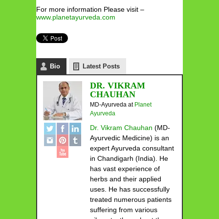
For more information Please visit –
www.planetayurveda.com
Bio
Latest Posts
DR. VIKRAM
CHAUHAN
MD-Ayurveda
at
Planet
Ayurveda
Dr. Vikram Chauhan
(MD-
Ayurvedic Medicine) is an
expert Ayurveda consultant
in Chandigarh (India). He
has vast experience of
herbs and their applied
uses. He has successfully
treated numerous patients
suffering from various