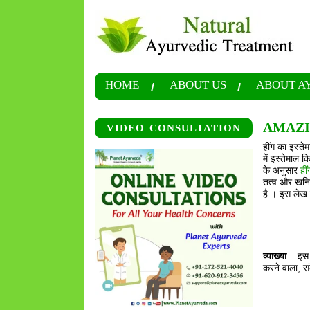
HOME
ABOUT US
ABOUT A
AMAZIN
VIDEO CONSULTATION
हींग का इस्ते
में इस्तेमाल 
के अनुसार
हीं
तत्व और खनिज 
है । इस लेख म
व्याख्या
– इस श
करने वाला, सं