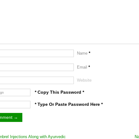
Name
*
Email
*
Website
* Copy This Password *
* Type Or Paste Password Here *
brel Injections Along with Ayurvedic
Na