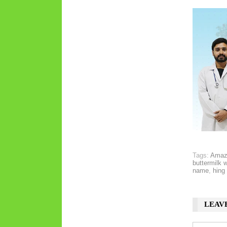
Tags:
Amazi
buttermilk w
name
,
hing 
LEAV