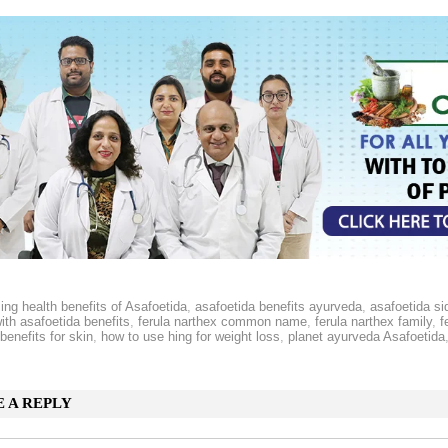
ng health benefits of Asafoetida
,
asafoetida benefits ayurveda
,
asafoetida si
ith asafoetida benefits
,
ferula narthex common name
,
ferula narthex family
,
f
benefits for skin
,
how to use hing for weight loss
,
planet ayurveda Asafoetida
E A REPLY