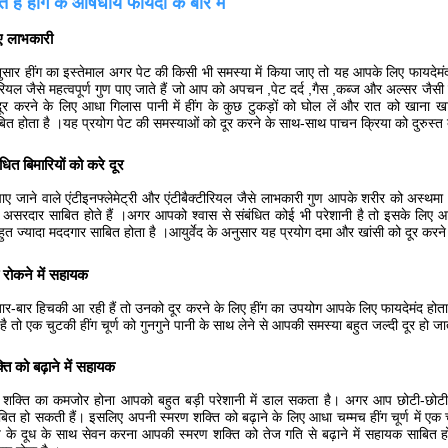
 हैं हींग के औषधीय फायदों के बारे में
िए लाभकारी
नुसार हींग का इस्तेमाल अगर पेट की किसी भी समस्या में किया जाए तो यह आपके लिए फायदेमंद हो
रियल जैसे महत्वपूर्ण गुण पाए जाते हैं जो आप को अपचन ,पेट दर्द ,गैस ,कब्ज और अल्सर जैसी ब
 दूर करने के लिए आधा गिलास पानी में हींग के कुछ टुकड़ों को घोल लें और रात को खाना
त होता है ।यह प्रयोग पेट की समस्याओं को दूर करने के साथ-साथ पाचन क्रिया को दुरुस्त 
ंधित बिमारियों को करे दूर
पाए जाने वाले एंटीइनफ्लेमेट्री और एंटीबैक्टीरियल जैसे लाभकारी गुण आपके शरीर को अस्थमा 
ं असरदार साबित होते हैं ।अगर आपको श्वास से संबंधित कोई भी परेशानी है तो इसके लिए आ
ुत ज्यादा मददगार साबित होता है ।आयुर्वेद के अनुसार यह प्रयोग दमा और खांसी को दूर करन
 रोकने में सहायक
-बार हिचकी आ रही हैं तो उनको दूर करने के लिए हींग का उपयोग आपके लिए फायदेमंद हो
है तो एक चुटकी हींग चूर्ण को गुनगुने पानी के साथ लेने से आपकी समस्या बहुत जल्दी दूर हो जा
ति को बढ़ाने में सहायक
शक्ति का कमजोर होना आपको बहुत बड़ी परेशानी में डाल सकता है। अगर आप छोटी-छोटी ब
ित हो सकती हैं। इसलिए अपनी स्मरण शक्ति को बढ़ाने के लिए आधा चम्मच हींग चूर्ण में एक
य के दूध के साथ सेवन करना आपकी स्मरण शक्ति को तेज गति से बढ़ाने में सहायक साबित हो