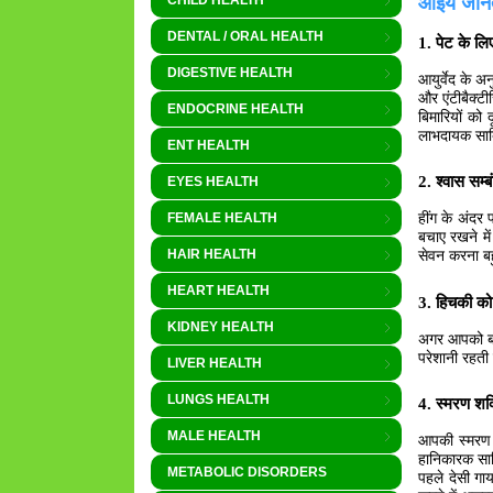
आइये जानते
CHILD HEALTH
DENTAL / ORAL HEALTH
1. पेट के ल
DIGESTIVE HEALTH
आयुर्वेद के अ
और एंटीबैक्टी
ENDOCRINE HEALTH
बिमारियों को
लाभदायक साबि
ENT HEALTH
2. श्वास सम्ब
EYES HEALTH
हींग के अंदर 
FEMALE HEALTH
बचाए रखने मे
सेवन करना बह
HAIR HEALTH
HEART HEALTH
3. हिचकी को
KIDNEY HEALTH
अगर आपको बार
परेशानी रहती 
LIVER HEALTH
LUNGS HEALTH
4. स्मरण शक्
MALE HEALTH
आपकी स्मरण 
हानिकारक साब
METABOLIC DISORDERS
पहले देसी गा