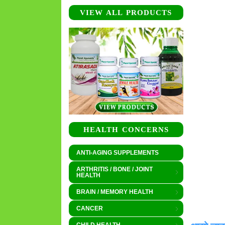
VIEW ALL PRODUCTS
HEALTH CONCERNS
ANTI-AGING SUPPLEMENTS
ARTHRITIS / BONE / JOINT
HEALTH
BRAIN / MEMORY HEALTH
CANCER