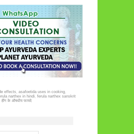
de effects
,
asafoetida uses in cooking
,
erula narthex in hindi
,
ferula narthex sanskrit
,
हींग के औषधीय फायदे